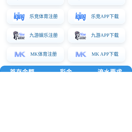
3.检车电机是否正常作业，是否满功率运行，电机皮带等是否打滑，确保
在线客服
设备木材粉碎机的运转速度是否达到正常的转速。
4.对设备轴承进行定期检查，定期加注润滑油，保证设备轴承部件运转正
网站首页
电话咨询
微信咨询
产品类型
常，提供设备整体性能。
伴随经济的持续增长和人民生活水平的不断提高，城市绿化、园林树枝
修剪、公园绿植美化，都会产生大量废弃树枝，使用
树木粉碎机
能轻松处理回
收这些物料，变废为宝，也是具有广大投资前景的行业之一。
发表时间:2022-02-21 浏览次数：2573
上一个
下一个
返回列表
Copyright © 2020 版权所有: NG体育