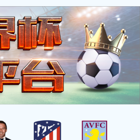
13581163599
案例展示
联系NG体育