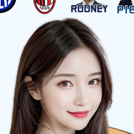
、破碎机
压移动削片机、破碎机
全液压1300-800削片机
用途与特点： 本机加工原料广泛，可加
均匀 可调节 无长条 破碎后成品料可送板
进料槽，直接粉碎、不用人工干预、进
实现进料速度的快慢，结构力强，耐磨强
【2026-04-29】
采用了液压驱动，减少了发电机配置，工
通常较为......
条 页次：
1
/1
页