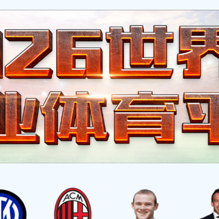
于NG体育
产品中心
集团展示
新闻资讯