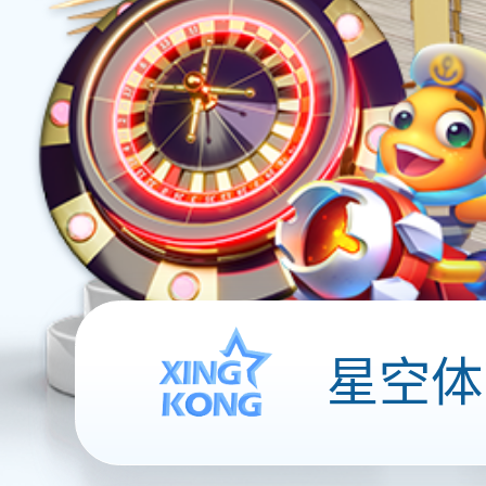
NG体育
地 址：山东省邹平市长山工业园
联系人：张 总 13581163599
梁经理 13581164436
鹿经理 17862036094
座 机：0543-4830130
传 真： 0543-4830686
邮 箱： 13793333598@163.com
网站导航
关于NG体育
关于NG体育
公司简介